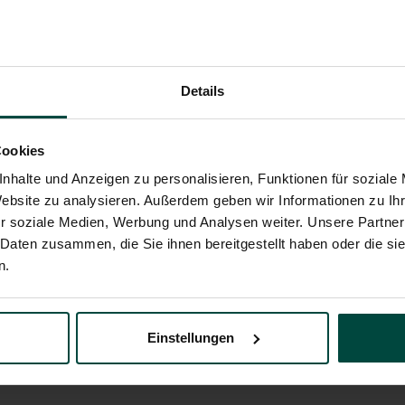
"Night of Training" yesterday!
Details
ss. Special thanks go to our team, who were there with a lot of co
e to gain interesting insights into our company!
Cookies
nhalte und Anzeigen zu personalisieren, Funktionen für soziale
Website zu analysieren. Außerdem geben wir Informationen zu I
r soziale Medien, Werbung und Analysen weiter. Unsere Partner
 Daten zusammen, die Sie ihnen bereitgestellt haben oder die s
n.
Einstellungen