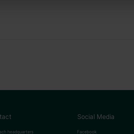
tact
Social Media
ach headquarters
Facebook