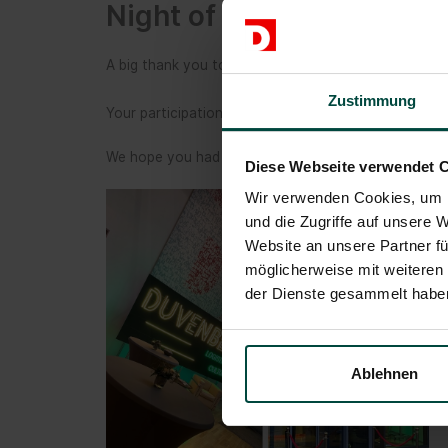
Night of training
A big thank you to everyone who visited us and the 
Zustimmung
Your participation made the event a complete succe
We hope you had as much fun as we did and were abl
Diese Webseite verwendet 
Wir verwenden Cookies, um I
und die Zugriffe auf unsere 
Website an unsere Partner fü
möglicherweise mit weiteren
der Dienste gesammelt habe
Ablehnen