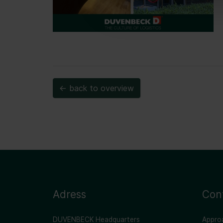
← back to overview
Adress
Con
DUVENBECK Headquarters
Appro