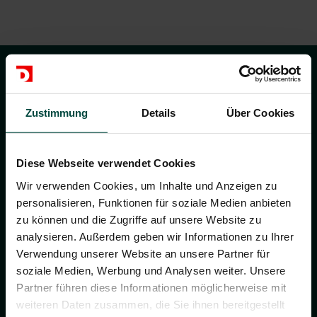
Adress
Zustimmung
Details
Über Cookies
DUVENBECK Headquarters
Ruhrallee 7
Diese Webseite verwendet Cookies
46395 Bocholt
Wir verwenden Cookies, um Inhalte und Anzeigen zu
Germany
personalisieren, Funktionen für soziale Medien anbieten
www.duvenbeck.de
zu können und die Zugriffe auf unsere Website zu
analysieren. Außerdem geben wir Informationen zu Ihrer
Verwendung unserer Website an unsere Partner für
soziale Medien, Werbung und Analysen weiter. Unsere
Partner führen diese Informationen möglicherweise mit
weiteren Daten zusammen, die Sie ihnen bereitgestellt