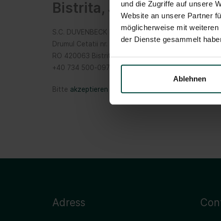
Bistrita, Jud. Bistrita Na
und die Zugriffe auf unsere 
Website an unsere Partner fü
möglicherweise mit weiteren
S.C. DUVENBECK Logistik S.R.L.
der Dienste gesammelt habe
Drumul Cetatii nr. 15
RO 420063 Bistrita, Jud. Bistrita Nasaud
+40 734 500-097
Ablehnen
Bitte
akzeptieren Sie Marketing-Cookies
um die Kart
Adress
Con