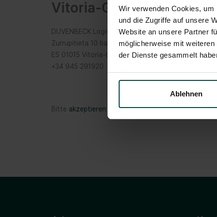
Vitoria-Gasteiz
Wir verwenden Cookies, um I
und die Zugriffe auf unsere 
DUVENBECK Logistica S.L.U.
Website an unsere Partner fü
Zurrupitieta 10 bajo
möglicherweise mit weiteren
ES 01015 Vitoria-Gasteiz
der Dienste gesammelt habe
+34 945 291920
Ablehnen
Bitte
akzeptieren Sie Marketing-Cookies
um die Kart