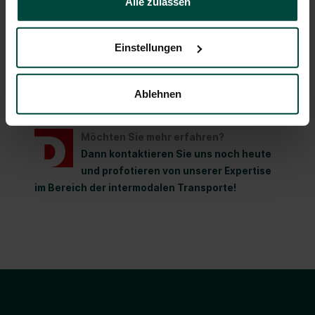
Alle zulassen
Lösung für Ihre Transportanforderungen zu liefern.
Wir sind stolz darauf, Ihnen eine breite Palette von
Dienstleistungen anbieten zu können und freuen uns
Einstellungen
darauf, Ihnen mit unseren einzigartigen
Transportlösungen weiterzuhelfen.
Ablehnen
Möchten Sie mehr erfahren?
Dann kontaktieren Sie uns noch heute
und profotieren von unserer Expertise
im Bereich der intermodalen Transporte!