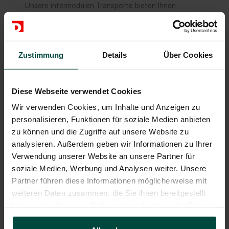
Unsere intermodalen Transporte bieten Ihnen
zahlreiche Vorteile. Zum einen schonen sie die
Umwelt, da sie zu einer Reduzierung der CO2-
Emissionen führen. Zum anderen sind sie oft schneller
Zustimmung
Details
Über Cookies
und effizienter als reine Straßentransporte und
bieten somit eine zuverlässige und kosteneffiziente
Transportlösung.
Diese Webseite verwendet Cookies
Unsere erfahrenen Mitarbeiter arbeiten eng mit Ihnen
Wir verwenden Cookies, um Inhalte und Anzeigen zu
zusammen, um eine optimale Transportlösung zu
personalisieren, Funktionen für soziale Medien anbieten
entwickeln, die Ihren Anforderungen entspricht. Dabei
zu können und die Zugriffe auf unsere Website zu
setzen wir auf modernste Technologien und eine
analysieren. Außerdem geben wir Informationen zu Ihrer
zuverlässige Transportüberwachung, um Ihnen eine
Verwendung unserer Website an unsere Partner für
lückenlose Sendungsverfolgung und ein Höchstmaß
soziale Medien, Werbung und Analysen weiter. Unsere
an Sicherheit zu garantieren.
Partner führen diese Informationen möglicherweise mit
weiteren Daten zusammen, die Sie ihnen bereitgestellt
Bei Duvenbeck stehen Sie als Kunde im Mittelpunkt.
haben oder die sie im Rahmen Ihrer Nutzung der Dienste
Unser Ziel ist es, Ihnen eine erstklassige
gesammelt haben.
Servicequalität zu bieten und Ihnen eine optimale