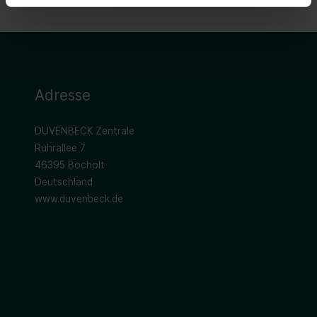
Adresse
DUVENBECK Zentrale
Ruhrallee 7
46395 Bocholt
Deutschland
www.duvenbeck.de