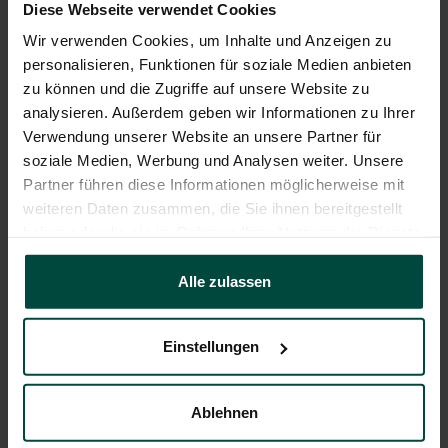
Diese Webseite verwendet Cookies
Unsere Leistungen umfassen unter anderem die
Wir verwenden Cookies, um Inhalte und Anzeigen zu
Implementierung einer Optimierungssoftware,
personalisieren, Funktionen für soziale Medien anbieten
Beratungsangebote sowie die Optimierung von
zu können und die Zugriffe auf unsere Website zu
bestehenden Konzepten. Dabei setzen wir auf
analysieren. Außerdem geben wir Informationen zu Ihrer
modernste Technologien und Tools, um Ihnen ein
Verwendung unserer Website an unsere Partner für
professionelles Ergebnis zu liefern.
soziale Medien, Werbung und Analysen weiter. Unsere
Partner führen diese Informationen möglicherweise mit
weiteren Daten zusammen, die Sie ihnen bereitgestellt
haben oder die sie im Rahmen Ihrer Nutzung der Dienste
Mit Duvenbeck an Ihrer Seite können
gesammelt haben.
Sie sicher sein, dass Sie ein
Alle zulassen
individuelles und effektives
Logistikkonzept erhalten, das Ihre
Unternehmenspartner begeistert und Ihre Ziele
Einstellungen
erreicht.
Kontaktieren Sie uns gerne für weitere
Informationen und ein unverbindliches Angebot!
Ablehnen