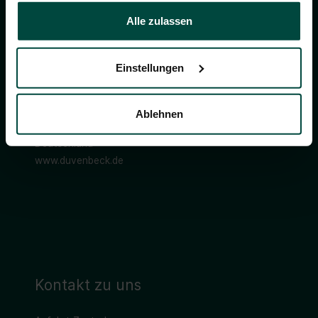
gesammelt haben.
Alle zulassen
Adresse
Einstellungen
DUVENBECK Zentrale
Ruhrallee 7
Ablehnen
46395 Bocholt
Deutschland
www.duvenbeck.de
Kontakt zu uns