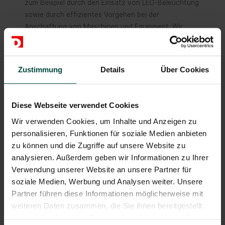
zum Beispiel durch den Einsatz von LED-Beleuchtung
sowie durch effizientes Vorgehen bei der
Anschaffung von Maschinen und Equipment. Wir
planen zudem die Montage und Installation von
Photovoltaikanlagen auf den Dächern unserer
Lagerstätten, um die Entstehung von schädlichen
Zustimmung
Details
Über Cookies
Emissionen zu reduziehen und zukünftig großflächig
von sauberer Energie profitieren zu können.
Diese Webseite verwendet Cookies
Wir wissen, dass Nachhaltigkeit eine langfristige
Wir verwenden Cookies, um Inhalte und Anzeigen zu
Verpflichtung ist und setzen uns deshalb für eine
personalisieren, Funktionen für soziale Medien anbieten
fortlaufende Verbesserung ein. Wir arbeiten dabei
zu können und die Zugriffe auf unsere Website zu
eng mit unseren Kunden zusammen, um
analysieren. Außerdem geben wir Informationen zu Ihrer
maßgeschneiderte nachhaltige Lösungen zu
Verwendung unserer Website an unsere Partner für
entwickeln und den ökologischen Fußabdruck unserer
soziale Medien, Werbung und Analysen weiter. Unsere
Transport- und Logistikdienstleistungen zu
Partner führen diese Informationen möglicherweise mit
minimieren.
weiteren Daten zusammen, die Sie ihnen bereitgestellt
haben oder die sie im Rahmen Ihrer Nutzung der Dienste