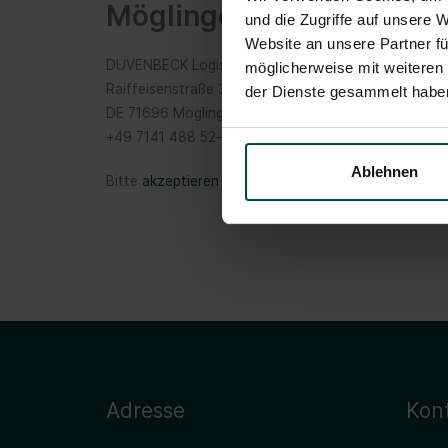
Möglingen
und die Zugriffe auf unsere 
Website an unsere Partner fü
DUVENBECK Logistics GmbH
möglicherweise mit weiteren
Raiffeisenstraße 3
der Dienste gesammelt habe
DE 71696 Möglingen
+49 7141 488 52–0
Ablehnen
Bitte
akzeptieren Sie Marketing-Cookies
um die Kart
Adresse
Kon