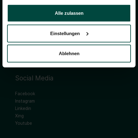
gesammelt haben.
Anfahrt Zentrale
Alle zulassen
+49 2871 2192-0
info@duvenbeck.de
Einstellungen
Ablehnen
Social Media
Facebook
Instagram
Linkedin
Xing
Youtube